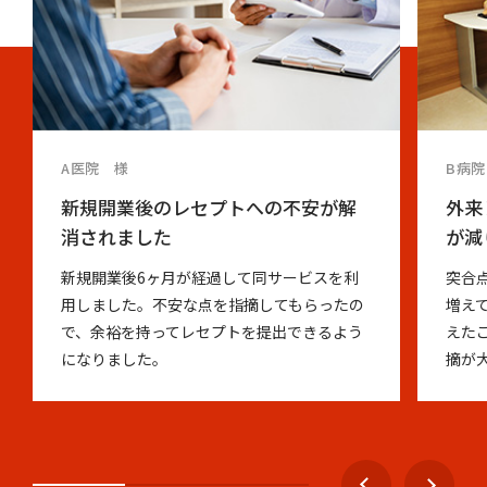
A医院 様
B病
新規開業後のレセプトへの不安が解
外来
消されました
が減
新規開業後6ヶ月が経過して同サービスを利
突合
用しました。不安な点を指摘してもらったの
増え
で、余裕を持ってレセプトを提出できるよう
えた
になりました。
摘が