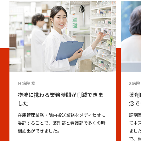
Ｈ病院 様
S病院
物流に携わる業務時間が削減できま
薬剤
した
念で
在庫管理業務・院内搬送業務をメディセオに
調剤
委託することで、薬剤部と看護部で多くの時
て本
間創出ができました。
まし
で、