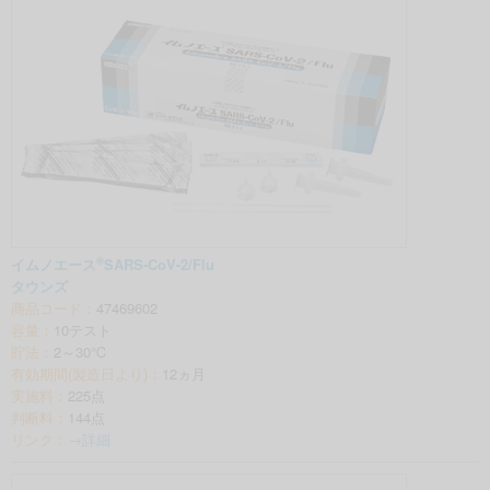
®
イムノエース
SARS-CoV-2/Flu
タウンズ
商品コード：
47469602
容量：
10テスト
貯法：
2～30℃
有効期間(製造日より)：
12ヵ月
実施料：
225点
判断料：
144点
リンク：
→詳細