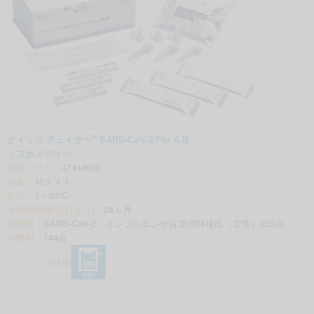
®
クイック チェイサー
SARS-CoV-2/Flu A,B
ミズホメディー
商品コード：
47418680
容量：
10テスト
貯法：
1～30℃
有効期間(製造日より)：
24ヵ月
実施料：
SARS-CoV-2・インフルエンザ抗原同時検出（定性）225点
判断料：
144点
リンク：
→詳細