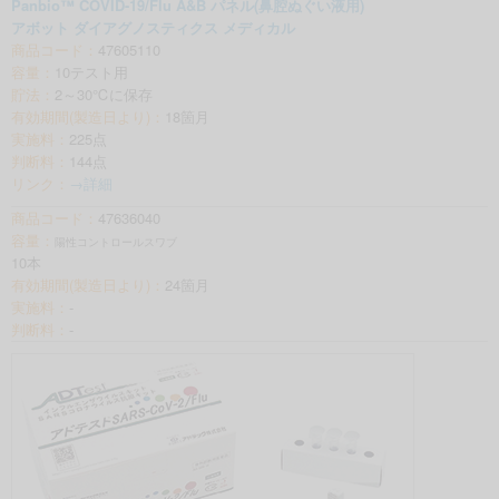
Panbio™ COVID-19/Flu A&B パネル(鼻腔ぬぐい液用)
アボット ダイアグノスティクス メディカル
商品コード：
47605110
容量：
10テスト用
貯法：
2～30℃に保存
有効期間(製造日より)：
18箇月
実施料：
225点
判断料：
144点
リンク：
→詳細
商品コード：
47636040
容量：
陽性コントロールスワブ
10本
有効期間(製造日より)：
24箇月
実施料：
-
判断料：
-