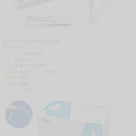
®
アドテスト
SARS-CoV-2／Flu
アドテック
商品コード：
47482072
容量：
10テスト
貯法：
室温（1℃～30℃）
有効期間(製造日より)：
24ヵ月
実施料：
225点
判断料：
144点
リンク：
→詳細