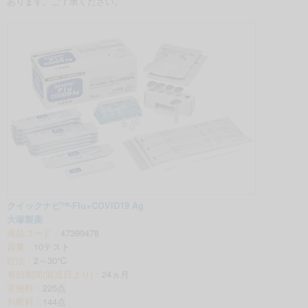
あります。ご了承ください。
クイックナビ™-Flu+COVID19 Ag
大塚製薬
商品コード：
47399478
容量：
10テスト
貯法：
2～30℃
有効期間(製造日より)：
24ヵ月
実施料：
225点
判断料：
144点