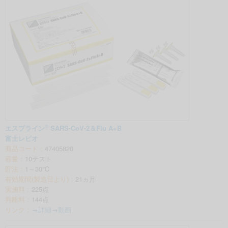
®
エスプライン
SARS-CoV-2＆Flu A+B
富士レビオ
商品コード：
47405820
容量：
10テスト
貯法：
1～30℃
有効期間(製造日より)：
21ヵ月
実施料：
225点
判断料：
144点
リンク：
→詳細
→動画