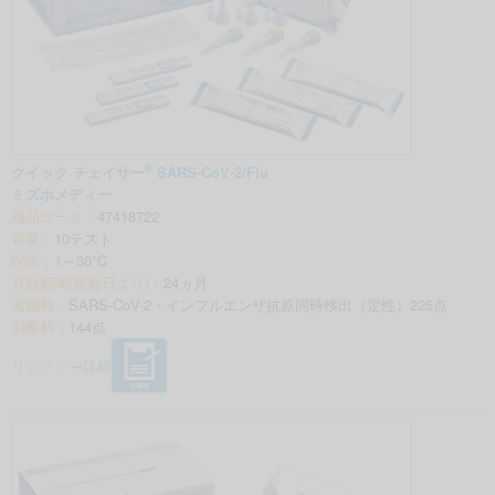
®
クイック チェイサー
SARS-CoV-2/Flu
ミズホメディー
商品コード：
47418722
容量：
10テスト
貯法：
1～30℃
有効期間(製造日より)：
24ヵ月
実施料：
SARS-CoV-2・インフルエンザ抗原同時検出（定性）225点
判断料：
144点
リンク：
→詳細