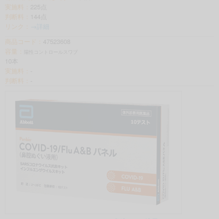
実施料：
225点
判断料：
144点
リンク：
→詳細
商品コード：
47523608
容量：
陽性コントロールスワブ
10本
実施料：
-
判断料：
-