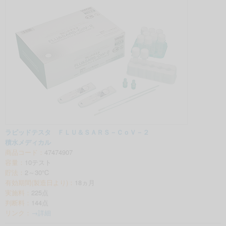
ラピッドテスタ ＦＬＵ＆ＳＡＲＳ－ＣｏＶ－２
積水メディカル
商品コード：
47474907
容量：
10テスト
貯法：
2～30℃
有効期間(製造日より)：
18ヵ月
実施料：
225点
判断料：
144点
リンク：
→詳細