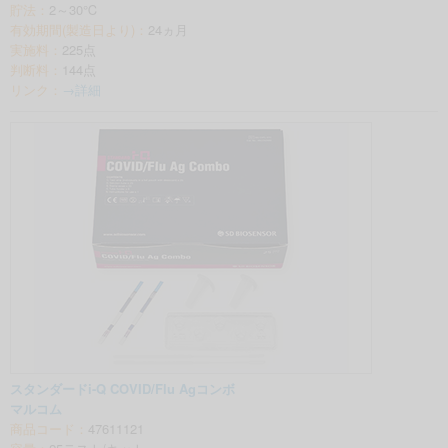
貯法：
2～30℃
有効期間(製造日より)：
24ヵ月
実施料：
225点
判断料：
144点
リンク：
→詳細
スタンダードi-Q COVID/Flu Agコンボ
マルコム
商品コード：
47611121