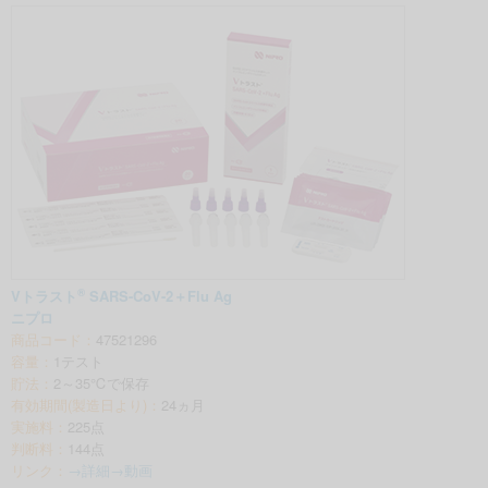
®
Vトラスト
SARS-CoV-2＋Flu Ag
ニプロ
商品コード：
47521296
容量：
1テスト
貯法：
2～35℃で保存
有効期間(製造日より)：
24ヵ月
実施料：
225点
判断料：
144点
リンク：
→詳細
→動画