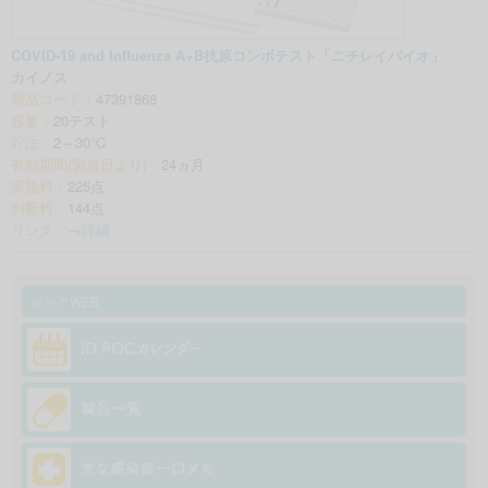
COVID-19 and Influenza A+B抗原コンボテスト「ニチレイバイオ」
カイノス
商品コード：
47391868
容量：
20テスト
貯法：
2～30℃
有効期間(製造日より)：
24ヵ月
実施料：
225点
判断料：
144点
リンク：
→詳細
ポックWEB